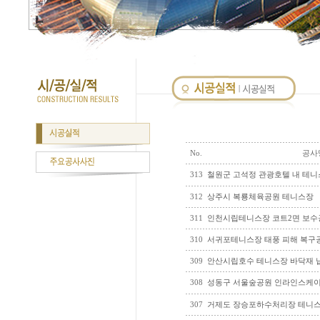
No.
공사
313
철원군 고석정 관광호텔 내 테
312
상주시 복룡체육공원 테니스장
311
인천시립테니스장 코트2면 보수
310
서귀포테니스장 태풍 피해 복구
309
안산시립호수 테니스장 바닥재 
308
성동구 서울숲공원 인라인스케
307
거제도 장승포하수처리장 테니