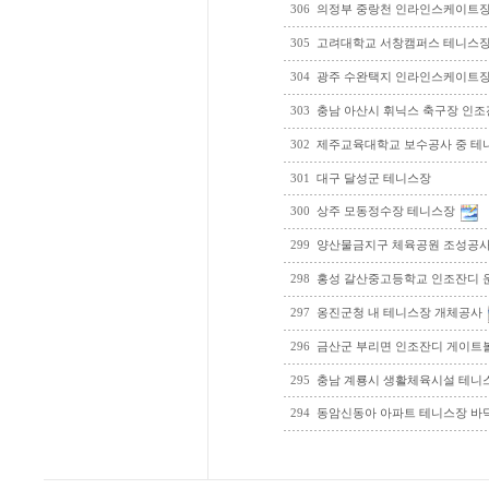
306
의정부 중랑천 인라인스케이트장
305
고려대학교 서창캠퍼스 테니스장
304
광주 수완택지 인라인스케이트
303
충남 아산시 휘닉스 축구장 인조
302
제주교육대학교 보수공사 중 테
301
대구 달성군 테니스장
300
상주 모동정수장 테니스장
299
양산물금지구 체육공원 조성공
298
홍성 갈산중고등학교 인조잔디 
297
옹진군청 내 테니스장 개체공사
296
금산군 부리면 인조잔디 게이트
295
충남 계룡시 생활체육시설 테니
294
동암신동아 아파트 테니스장 바