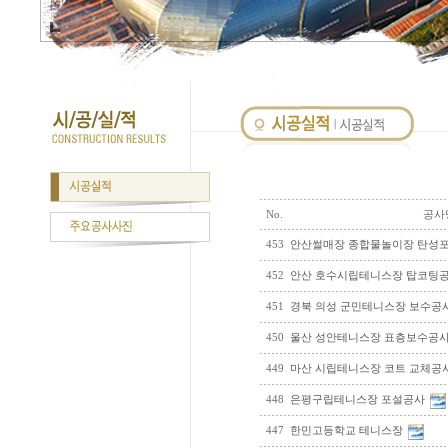
No.
공사
453
안산썰매장 종합물놀이장 탄성
452
안산 호수시립테니스장 탑코팅
451
경북 의성 군민테니스장 보수공
450
울산 성안테니스장 표층보수공
449
마산 시립테니스장 코트 교체공
448
은평구립테니스장 포설공사
447
한민고등학교 테니스장