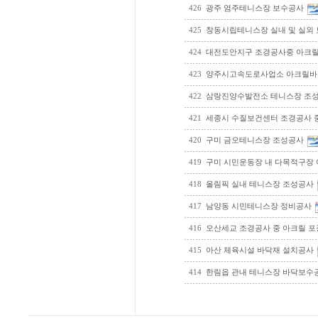
426
광주 염주테니스장 보수공사
425
창동시립테니스장 실내 및 실외
424
대전도안지구 조경공사중 아크
423
양주시고속도로사업소 아크릴
422
삼랑진양수발전소 테니스장 조
421
세종시 수질보건센터 조경공사 
420
구미 금오테니스장 조성공사
419
구미 시민운동장 내 다목적구장
418
올림픽 실내 테니스장 조성공사
417
남양동 시민테니스장 정비공사
416
오산세교 조경공사 중 아크릴 
415
아산 체육시설 바닥재 설치공사
414
한림읍 관내 테니스장 바닥보수