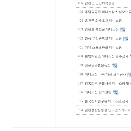
406
합천군 군민체육공원
405
올림픽공원 테니스장 시설보수
404
홍천군 화계초교 테니스장
403
강원도 홍천군 테니스장
402
횡성 우천중학교 테니스장
401
거제 스포츠파크 테니스장
400
헌법재판소 테니스장 보수공사
399
정선군종합운동장
398
테니스장 바닥 개선 보수공사
397
영흥화력 종합사옥 테니스장 및
396
테니스장 칼라코팅
395
한국전기연구원 테니스장 공사
394
김천종합운동장 인라인스케이트